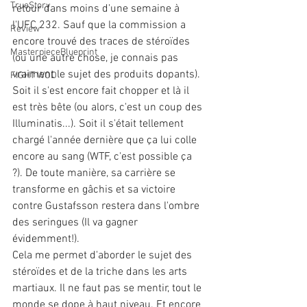
TrueStory
retour dans moins d'une semaine à 
l'UFC 232. Sauf que la commission a 
Review
encore trouvé des traces de stéroïdes 
MasterpieceBlueprint
(ou une autre chose, je connais pas 
vraiment le sujet des produits dopants). 
FIGHT WOD
Soit il s'est encore fait chopper et là il 
est très bête (ou alors, c'est un coup des 
Illuminatis...). Soit il s'était tellement 
chargé l'année dernière que ça lui colle 
encore au sang (WTF, c'est possible ça 
?). De toute manière, sa carrière se 
transforme en gâchis et sa victoire 
contre Gustafsson restera dans l'ombre 
des seringues (Il va gagner 
évidemment!).
Cela me permet d'aborder le sujet des 
stéroïdes et de la triche dans les arts 
martiaux. Il ne faut pas se mentir, tout le 
monde se dope à haut niveau. Et encore 