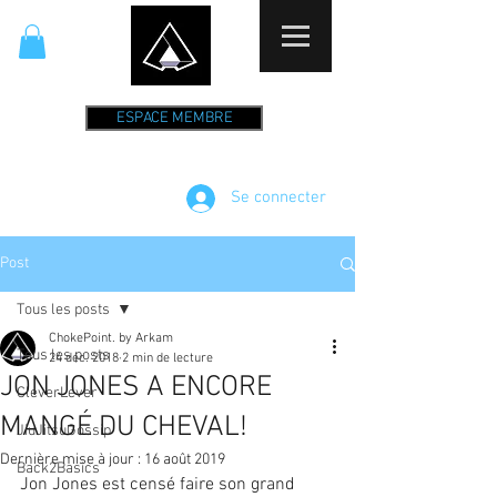
ESPACE MEMBRE
Se connecter
Post
Tous les posts
ChokePoint. by Arkam
Tous les posts
24 déc. 2018
2 min de lecture
JON JONES A ENCORE
CleverLever
MANGÉ DU CHEVAL!
JiuJitsuGossip
Dernière mise à jour :
16 août 2019
Back2Basics
Jon Jones est censé faire son grand 