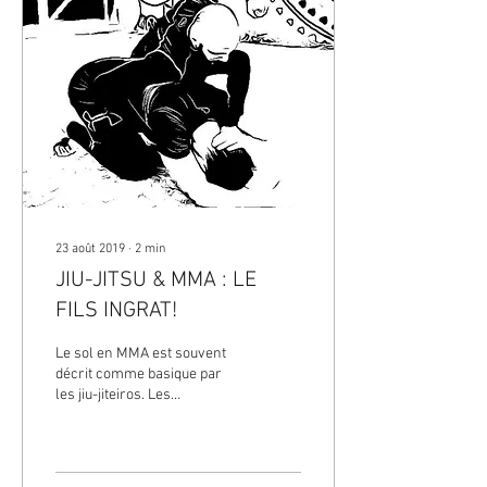
23 août 2019
∙
2
min
JIU-JITSU & MMA : LE
FILS INGRAT!
Le sol en MMA est souvent
décrit comme basique par
les jiu-jiteiros. Les
combattants MMA préfèrent
dire que les frappes au sol
changent...