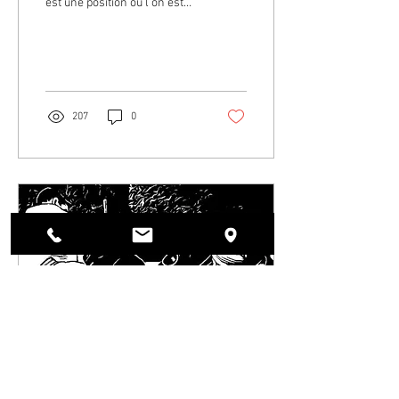
est une position où l'on est
en dessous (essentiellement
une garde) et grâce à...
207
0