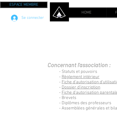
ESPACE MEMBRE
HOME
Se connecter
Concernant l'association :
- Statuts et pouvoirs
-
Règlement intérieur
-
Fiche d'autorisation d'utilisat
-
Dossier d'inscription
-
Fiche d'autorisation parental
- Brevets
- Diplômes des professeurs
- Assemblées générales et bila