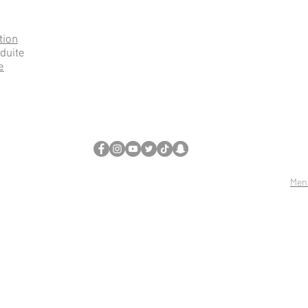
tion
nduite
e
Ment