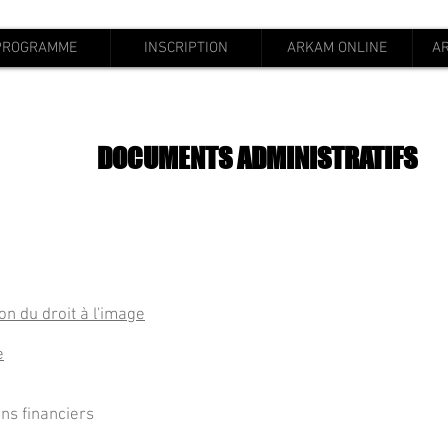
PROGRAMME
INSCRIPTION
ARKAM ONLINE
A
DOCUMENTS ADMINISTRATIFS
ion du droit à l'image
e
ns financiers