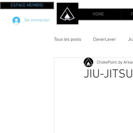
ESPACE MEMBRE
HOME
Se connecter
Tous les posts
CleverLever
Ji
ChokePoint. by Ark
FIGHT WOD
JIU-JITSU