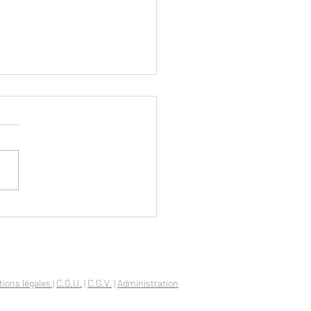
ONLY, REALLY ? (Part 1)
ions légales
|
C.G.U.
|
C.G.V.
|
Administration