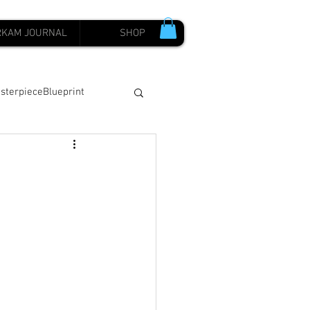
RKAM JOURNAL
SHOP
sterpieceBlueprint