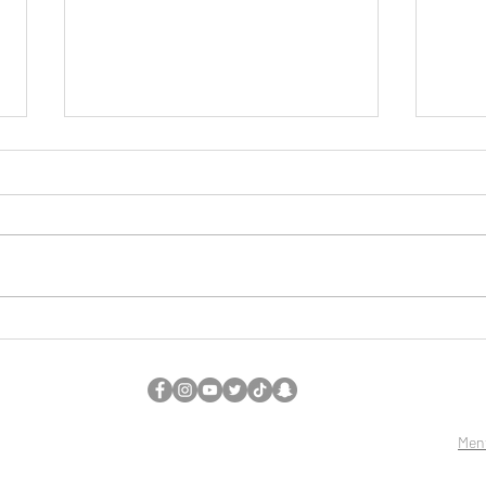
SUB ONLY, REALLY ? (Part 2)
SUB 
Ment