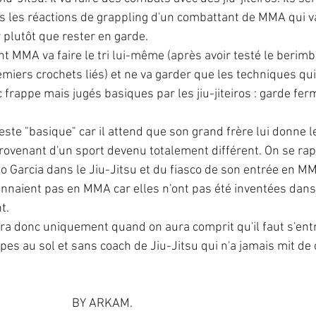
as les réactions de grappling d'un combattant de MMA qui v
 plutôt que rester en garde.
nt MMA va faire le tri lui-même (après avoir testé le berimb
emiers crochets liés) et ne va garder que les techniques qui
frappe mais jugés basiques par les jiu-jiteiros : garde fer
este "basique" car il attend que son grand frère lui donne l
ovenant d'un sport devenu totalement différent. On se rap
o Garcia dans le Jiu-Jitsu et du fiasco de son entrée en MM
onnaient pas en MMA car elles n'ont pas été inventées dans
t.
a donc uniquement quand on aura comprit qu'il faut s'ent
pes au sol et sans coach de Jiu-Jitsu qui n'a jamais mit de
                                                                   BY ARKAM.