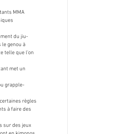
ttants MMA 
niques 
ement du jiu-
 le genou à 
 telle que l'on 
tant met un 
 ou grapple-
certaines règles 
s à faire des 
s sur des jeux 
eront en kimonos. 