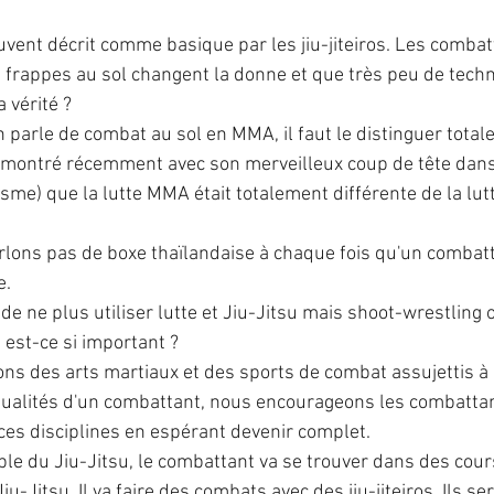
vent décrit comme basique par les jiu-jiteiros. Les comba
s frappes au sol changent la donne et que très peu de tech
a vérité ?
on parle de combat au sol en MMA, il faut le distinguer total
émontré récemment avec son merveilleux coup de tête dans
me) que la lutte MMA était totalement différente de la lutte
lons pas de boxe thaïlandaise à chaque fois qu'un combat
e.
t de ne plus utiliser lutte et Jiu-Jitsu mais shoot-wrestling
 est-ce si important ?
s des arts martiaux et des sports de combat assujettis à 
ualités d'un combattant, nous encourageons les combattant
ces disciplines en espérant devenir complet.
ple du Jiu-Jitsu, le combattant va se trouver dans des cour
iu-Jitsu. Il va faire des combats avec des jiu-jiteiros. Ils s