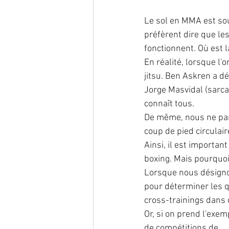
Le sol en MMA est sou
préfèrent dire que le
fonctionnent. Où est l
En réalité, lorsque l'
jitsu. Ben Askren a d
Jorge Masvidal (sarcas
connaît tous.
De même, nous ne par
coup de pied circulair
Ainsi, il est importan
boxing. Mais pourquoi
Lorsque nous désignon
pour déterminer les q
cross-trainings dans 
Or, si on prend l'exem
de compétitions de... J