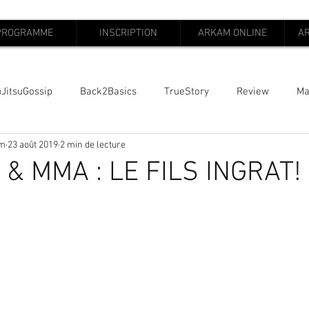
PROGRAMME
INSCRIPTION
ARKAM ONLINE
A
uJitsuGossip
Back2Basics
TrueStory
Review
Ma
am
23 août 2019
2 min de lecture
 & MMA : LE FILS INGRAT!